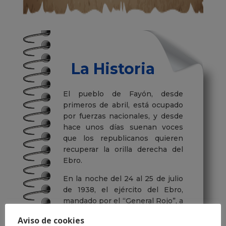
La Historia
El pueblo de Fayón, desde
primeros de abril, está ocupado
por fuerzas nacionales, y desde
hace unos días suenan voces
que los republicanos quieren
recuperar la orilla derecha del
Ebro.
En la noche del 24 al 25 de julio
de 1938, el ejército del Ebro,
mandado por el “General Rojo”, a
las 0:00 horas de esa noche, se
Aviso de cookies
dispone a cruzar el Ebro por tres