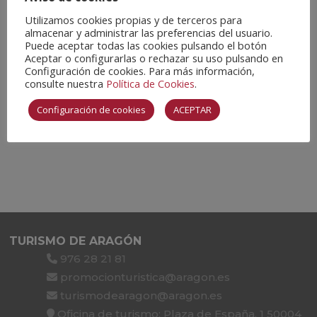
Utilizamos cookies propias y de terceros para
DURACION
almacenar y administrar las preferencias del usuario.
Puede aceptar todas las cookies pulsando el botón
Marzo 16 (Sabado) - 17 (Domingo)
Aceptar o configurarlas o rechazar su uso pulsando en
Configuración de cookies. Para más información,
consulte nuestra
Política de Cookies
.
CALENDARIO
GOOGLECAL
Configuración de cookies
ACEPTAR
TURISMO DE ARAGÓN
976 28 21 81
promocionturistica@aragon.es
turismodearagon@aragon.es
Oficina de turismo: Plaza de España, 1 50004